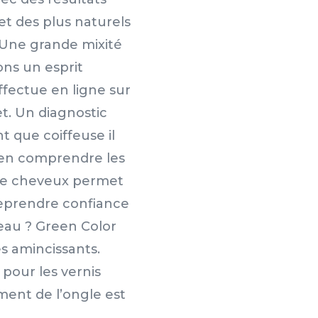
et des plus naturels
. Une grande mixité
ons un esprit
effectue en ligne sur
et. Un diagnostic
nt que coiffeuse il
 bien comprendre les
de cheveux permet
reprendre confiance
âteau ? Green Color
 amincissants.
 pour les vernis
ment de l’ongle est