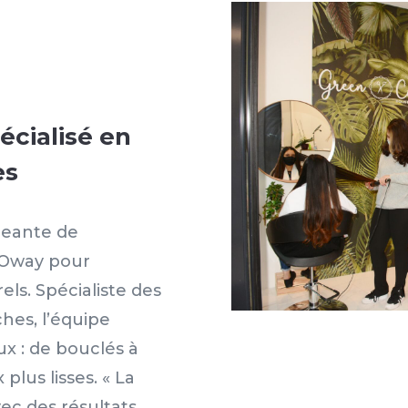
écialisé en
es
igeante de
e Oway pour
els. Spécialiste des
hes, l’équipe
x : de bouclés à
plus lisses. « La
vec des résultats