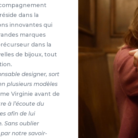
 accompagnement
 réside dans la
ons innovantes qui
grandes marques
 précurseur dans la
lles de bijoux, tout
tion.
nsable designer, sort
 en plusieurs modèles
irme Virginie avant de
tre à l’écoute du
s afin de lui
e. Sans oublier
par notre savoir-