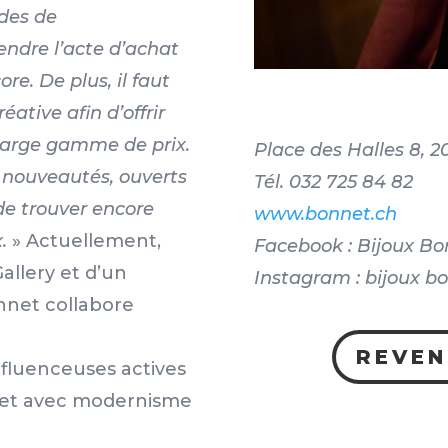
des de
ndre l’acte d’achat
re. De plus, il faut
tive afin d’offrir
 large gamme de prix.
Place des Halles 8, 
 nouveautés, ouverts
Tél. 032 725 84 82
de trouver encore
www.bonnet.ch
x.
» Actuellement,
Facebook : Bijoux Bo
allery et d’un
Instagram : bijoux b
onnet collabore
REVEN
influenceuses actives
net avec modernisme